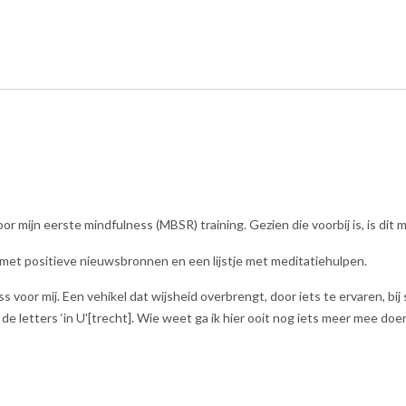
or mijn eerste mindfulness (MBSR) training. Gezien die voorbij is, is di
e met positieve nieuwsbronnen en een lijstje met meditatiehulpen.
or mij. Een vehikel dat wijsheid overbrengt, door iets te ervaren, bij st
e letters ‘in U'[trecht]. Wie weet ga ik hier ooit nog iets meer mee doe