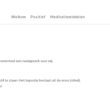
Welkom
Positief
Meditatiemiddelen
t momenteel een naslagwerk voor mij.
il te staan. Het logootje bestaat uit de enso (cirkel),
n!